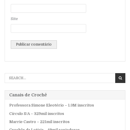
Site
Se
fo
Canais de Crochê
Professora Simone Eleotério – 1.3M inscritos
Círculo S/A – 329mil inscritos
Marrie Castro – 221mil inscritos
Crochês da Letícia – 49mil segiodores