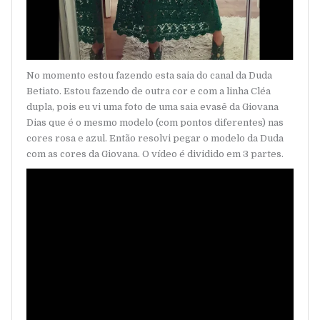
No momento estou fazendo esta saia do canal da Duda
Betiato. Estou fazendo de outra cor e com a linha Cléa
dupla, pois eu vi uma foto de uma saia evasê da Giovana
Dias que é o mesmo modelo (com pontos diferentes) nas
cores rosa e azul. Então resolvi pegar o modelo da Duda
com as cores da Giovana. O vídeo é dividido em 3 partes.